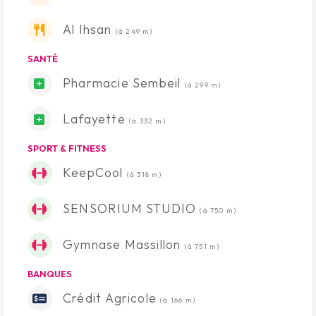
Al Ihsan
(à 249 m)
SANTÉ
Pharmacie Sembeil
(à 299 m)
Lafayette
(à 332 m)
SPORT & FITNESS
KeepCool
(à 318 m)
SENSORIUM STUDIO
(à 750 m)
Gymnase Massillon
(à 751 m)
BANQUES
Crédit Agricole
(à 166 m)