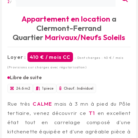
2
/
Appartement en location
a
Clermont-Ferrand
Quartier
Marivaux/Neufs Soleils
Loyer :
410 € / mois CC
- Dont charges : 40 € / mois
(Provisions sur charges avec régularisation)
Libre de suite
24.6 m2
1 piece
Chauf. : Individuel
Rue très
CALME
mais à 3 mn à pied du Pôle
tertiaire, venez découvrir ce
T1
en excellent
état tout en carrelage composé d'une
kitchenette équipée et d'une agréable pièce à