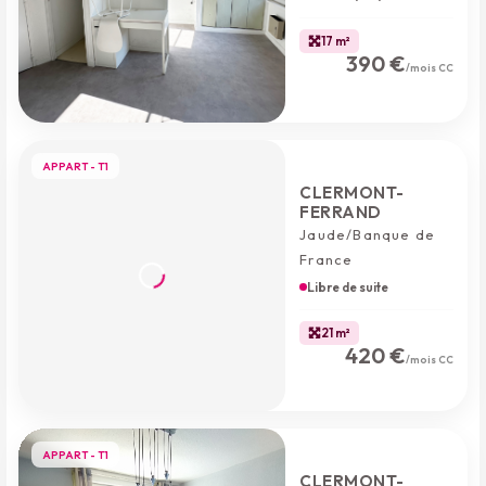
17 m²
390 €
/mois CC
APPART - T1
CLERMONT-
FERRAND
Jaude/Banque de
France
Libre de suite
21 m²
420 €
/mois CC
APPART - T1
CLERMONT-