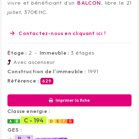
vivre et bénéficiant d'un
BALCON
, libre le 21
juillet, 370€HC.
Contactez-nous en cliquant ici !
Étage :
2
-
Immeuble :
3 étages
Avec ascenseur
Construction de l'immeuble :
1991
Référence :
629
Imprimer la fiche
Classe energie :
C - 194
A
B
D
E
F
G
GES :
B - 7