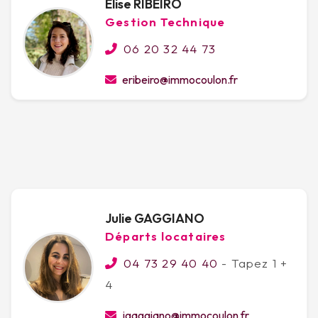
Elise RIBEIRO
Gestion Technique
06 20 32 44 73
eribeiro@immocoulon.fr
Julie GAGGIANO
Départs locataires
04 73 29 40 40
- Tapez 1 +
4
jgaggiano@immocoulon.fr