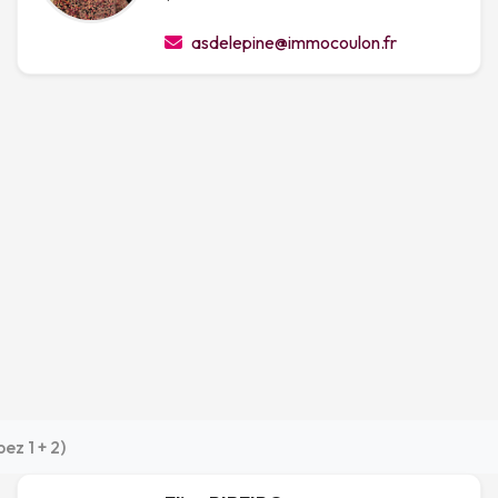
asdelepine@immocoulon.fr
z 1 + 2)