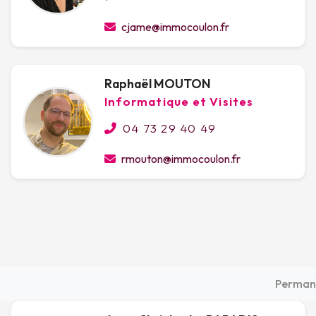
cjame@immocoulon.fr
Raphaël MOUTON
Informatique et Visites
04 73 29 40 49
rmouton@immocoulon.fr
Permane