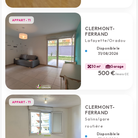
APPART - T1
CLERMONT-
FERRAND
Lafayette/Oradou
Disponible le
31/08/2026
30 m²
Garage
500 €
/mois CC
APPART - T1
CLERMONT-
FERRAND
Salins/gare
routière
Disponible le