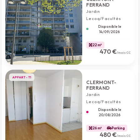
FERRAND
Jardin
Lecoq/Facultés
Disponible le
14/09/2026
22 m²
470 €
/mois CC
APPART - T1
CLERMONT-
FERRAND
Jardin
Lecoq/Facultés
Disponible le
20/08/2026
26 m²
Parking
480 €
/mois CC