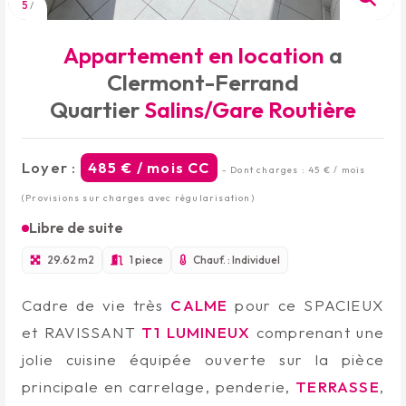
5
/
Appartement en location
a
Clermont-Ferrand
Quartier
Salins/Gare Routière
Loyer :
485 € / mois CC
- Dont charges : 45 € / mois
(Provisions sur charges avec régularisation)
Libre de suite
29.62 m2
1 piece
Chauf. : Individuel
Cadre de vie très
CALME
pour ce SPACIEUX
et RAVISSANT
T1
LUMINEUX
comprenant une
jolie cuisine équipée ouverte sur la pièce
principale en carrelage, penderie,
TERRASSE
,