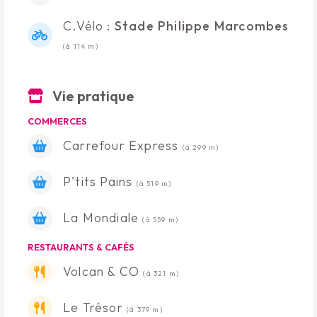
C.Vélo :
Stade Philippe Marcombes
(à 114 m)
Vie pratique
COMMERCES
Carrefour Express
(à 299 m)
P'tits Pains
(à 519 m)
La Mondiale
(à 559 m)
RESTAURANTS & CAFÉS
Volcan & CO
(à 321 m)
Le Trésor
(à 379 m)