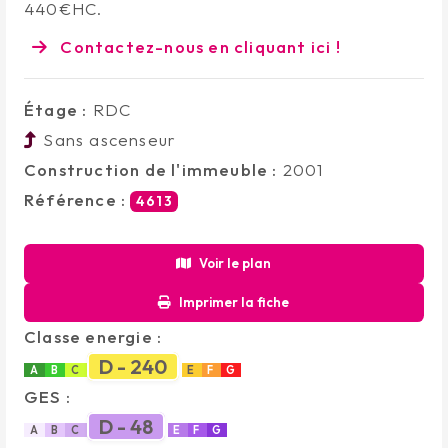
440€HC.
Contactez-nous en cliquant ici !
Étage :
RDC
Sans ascenseur
Construction de l'immeuble :
2001
Référence :
4613
Voir le plan
Imprimer la fiche
Classe energie :
D - 240
A
B
C
E
F
G
GES :
D - 48
A
B
C
E
F
G