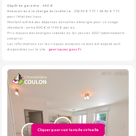
Dépôt de garantie : 440 €
Honoraires à la charge du locataire :
236.96 € TTC + 88.86 € TTC
pour l'état des lieux.
Montant estimé des dépenses annuelles d'énergie pour un usage
standard : entre 800 € et 1140 € par an.
Prix moyens des énergies indexés au 1er janvier 2021 (abonnements
compris).
Les informations sur les risques auxquels ce bien est exposé sont
disponibles sur le site :
georisques.gouv.fr
Cliquer pour voir la visite virtuelle